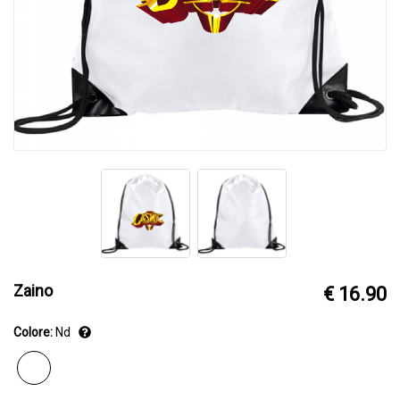
Zaino
€ 16.90
Colore:
Nd