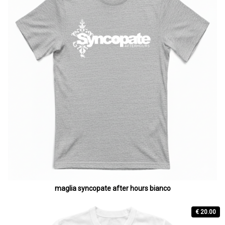
maglia syncopate after hours bianco
€ 20.00