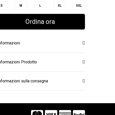
S
M
L
XL
XXL
Ordina ora
nformazioni
nformazioni Prodotto
nformazioni sulla consegna