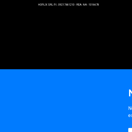
HOPLIX SRL P.I.: 09217461210 - REA: NA - 1016678
N
e