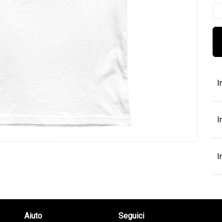
I
I
I
Aiuto
Seguici