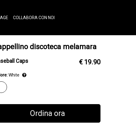
TAGE
COLLABORA CON NOI
appellino discoteca melamara
seball Caps
€ 19.90
ore:
White
Ordina ora