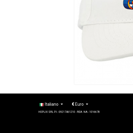
Italiano
€
Euro
HOPLIX SRL P.I.: 09217461210 - REA: NA - 1016678