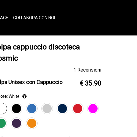
TAGE
COLLABORA CON NOI
elpa cappuccio discoteca
osmic
1 Recensioni
lpa Unisex con Cappuccio
€ 35.90
ore:
White