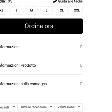
lia:
XS
Guida alle taglie
XS
S
M
L
XL
XXL
Ordina ora
nformazioni
nformazioni Prodotto
nformazioni sulla consegna
Tutte le recensioni
Valutazione
ecenti