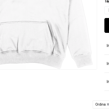
Tag
I
I
I
Ordina:
R