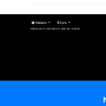
Italiano
€
Euro
HOPLIX SRL P.I.: 09217461210 - REA: NA - 1016678