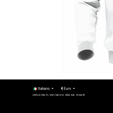
Italiano
€
Euro
HOPLIX SRL P.I.: 09217461210 - REA: NA - 1016678