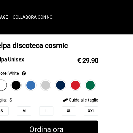
TAGE
COLLABORA CON NOI
elpa discoteca cosmic
lpa Unisex
€ 29.90
ore:
White
lia:
S
Guida alle taglie
S
M
L
XL
XXL
Ordina ora