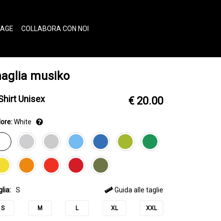
TAGE
COLLABORA CON NOI
aglia musiko
Shirt Unisex
€ 20.00
ore:
White
lia:
S
Guida alle taglie
S
M
L
XL
XXL