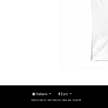
Italiano
€
Euro
HOPLIX SRL P.I.: 09217461210 - REA: NA - 1016678