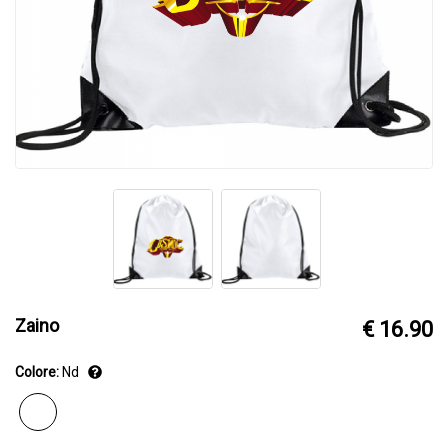
Zaino
€ 16.90
Colore:
Nd